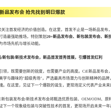
+新品发布会 抢先找到明日爆款
持续关注首发经济的价值创造。在这里，首发不止是一场新品发布，一
打造最强助推场，特别策划
20+新品发布会、新包装发布会、新
为市场先机与增长动能。
新品/新包装/新技术发布会，新品首发首秀首展，引爆首发红利
引领，既需要创新的锐度，也需要产业的高度。CiE新品发布会，是
美学与趣味的"超级秀场"，严选最具市场潜力与创新精神的品
魂。在这里，见证下一个爆款的诞生，更现场定义代表产业未来
6CiE新包装发布会/新技术发布会将甄选优质包装、OEM/OD
证下一个现象级包装与突破性技术的首发，更现场开启未来一年