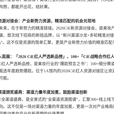
构想，都能开出花，结好果。
新资源对接会：产业新势力资源，精准匹配的机会兑现地
未来，在于新势力的精准链接。2026CiE新资源对接会，是美妆
展、首次线下招商的新锐品牌，以 "新兴渠道沙龙+多轮精准对接" 
品”。这不仅是资源的简单汇聚，更是产业新势力价值的精准匹配
人逛展：「2026 CiE红人严选新品榜」，100+「CiE战略合作
6CiE红人严选新品榜，是美妆行业的"爆款预言之书"：100+细分
甄选年度趋势爆款。位于1A馆内的2026CiE红人资源对接区
可能。
全渠道颁奖盛典：渠道力量年度加冕，鼓励渠道创新
6CiE全渠道盛典，是全景式的"全渠道资源图谱"，汇聚300+线
向。这不仅是一场对渠道力量的年度加冕，更是一次对产业格局
同推动美妆产业在新周期的价值重塑。