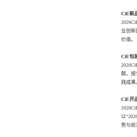
CiE
202
业创新
价值。
CiE
202
题，按
践成果
CiE
202
以“2
势与前