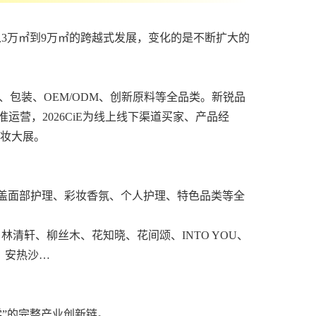
现了从3万㎡到9万㎡的跨越式发展，变化的是不断扩大的
口品、包装、OEM/ODM、创新原料等全品类。新锐品
营，2026CiE为线上线下渠道买家、产品经
美妆大展。
覆盖面部护理、彩妆香氛、个人护理、特色品类等全
清轩、柳丝木、花知晓、花间颂、INTO YOU、
尊、安热沙…
”的完整产业创新链。