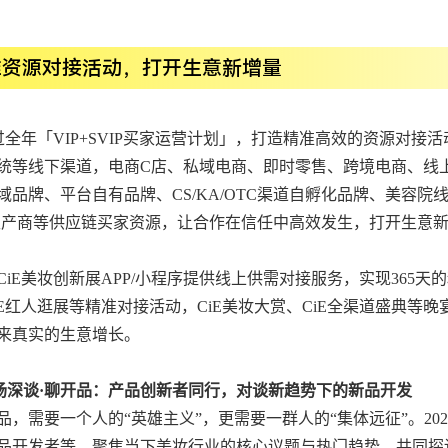
准资源对接活动，打开生意新增量
通过全年「VIP+SVIP买家运营计划」，打造精准高效的资源对
统等线下渠道，电商C店、私域电商、即时零售、跨境电商、线
域品牌、平台自有品牌、CS/KA/OTC渠道自孵化品牌、美容院
生产商等供应链买家资源，让合作在信任中高效发生，打开生意
CiE美妆创新展APP/小程序提供线上供需对接服务，实现365天
iE红人逛展等精准对接活动，CiE美妆大赏、CiE全渠道盛典
来真实的生意增长。
小场深谈·聊开品：产品创新者同行，对谈新趋势下的新品开发
品，需要一个人的“英雄主义”，更需要一群人的“集体远征”。202
品开发者等，聚焦当下美妆行业的核心议题与热门趋势，共同探