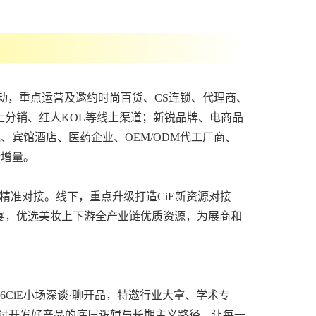
接活动，重点运营及邀约时尚百货、CS连锁、代理商、
上分销、红人KOL等线上渠道；新锐品牌、电商品
线、宾馆酒店、医药企业、OEM/ODM代工厂商、
新增量。
的精准对接。线下，重点升级打造CiE新资源对接
等晚宴，优选美妆上下游全产业链优质资源，为展商和
6CiE小场深谈·聊开品，特邀行业大拿、学术专
讨开发好产品的底层逻辑与长期主义路径，让每一