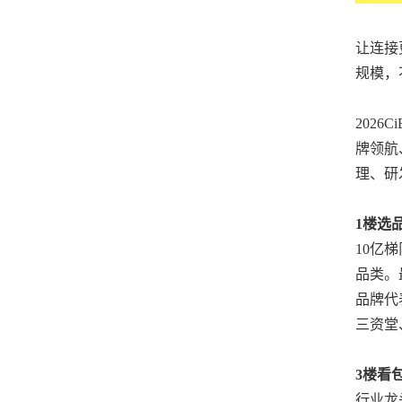
让连接
规模，
202
牌领航
理、研
1楼选品
10亿
品类。
品牌代
三资堂
3楼看包
行业
龙