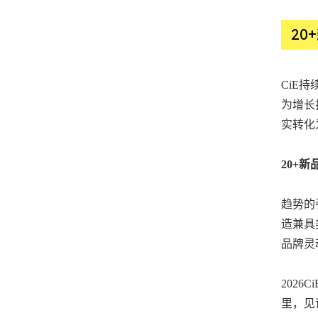
20
CiE
为增长
实转化
20+
趋势的
造兼具
品牌灵
202
里，见