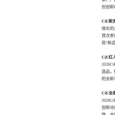
份创新
CiE
增长的
首次参
现“新
CiE红
202
选品，
的全新
CiE
202
创新动
路，共