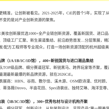
更精准，让创新被看见。2021-2025年，CiE的首个5年，实
不变的是对产业创新资源的聚焦。
6CiE美妆创新展优选1000+全产业链创新资源，覆盖新国货、进
、顶级工厂汇聚、新生渠道集结、前沿趋势首发…分层策展，精准运
发/配方工程师等专业观众，打造一场创新资源顶配的杭州超级
牌（1A/1B/1C/1D馆），
400+新锐国货与进口潮品集结
梯队TOP级品牌、细分赛道冠军、新锐黑马、跨界玩家等齐聚，
最潮最新最爆的新品牌资源，就在2026CiE。
表展商：HBN、谷雨、敷尔佳、溪木源、OSM欧诗漫、优时颜、林
、蒂洛薇Dirovo、半亩花田、Spes诗裴丝、独特艾琳、海洋至
装（3B/3C/3D馆），
300+优秀包材与设计机构齐聚
头、细分冠军、创新设计…从包装到设计，呈现产品“第一眼美学