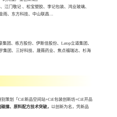
、江门敬记 、松宝塑胶、李记包装、鸿业玻璃、
金雨、东方科技、中山联昌…
集团、栋方股份、伊斯佳股份、Latop立道集团、
宇集团、三好科技、晟薇药业、焦点福瑞达、杉海
策划「CiE新品空间站+CiE包装创新坊+CiE开品
流碰撞、原料配方技术突破，
以创新为名，凭新品