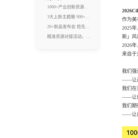
1000+产业创新资源集结 实现精准连接
2026
3大上新主题展 900+新品上新
作为美
20+新品发布会 抢先找到明日爆款
202
新」风
精准资源对接活动，打开生意新增量
2026
来自于
我们强
——让
我们在
——让
我们期
——让
10