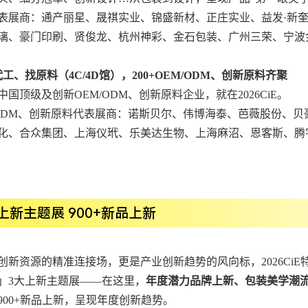
表展商：通产丽星、晟祺实业、锦盛新材、正庄实业、益发·新奎
璃、豪门印刷、贤俊龙、杭州神彩、金石包装、广州三荣、宁波
代工、找原料（4C/4D馆），200+OEM/ODM、创新原料齐聚
中国顶级及创新OEM/ODM、创新原料企业，就在2026CiE。
/ODM、创新原料代表展商：诺斯贝尔、伟博海泰、芭薇股份、贝豪
化、合众集团、上海仪玳、乐美达生物、上海麻沼、恩客斯、腾
上新主题展 900+新品上新
创新资源的精准连接场，更是产业创新趋势的风向标，2026CiE特别
」3大上新主题展——在这里，
年度潜力品牌上新、包装美学潮
900+新品上新，呈现年度创新趋势。