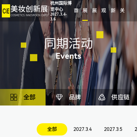
杭州国际博
览中心
首
展
展
观
新
关
2027.3.4-
3.6
页
会
商
众
闻
于
概
中
中
中
我
况
心
心
心
们
全部
品牌
供应链
全部
2027.3.4
2027.3.5
2