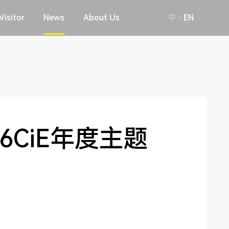
Visitor
News
About Us
中
/
EN
6CiE年度主题