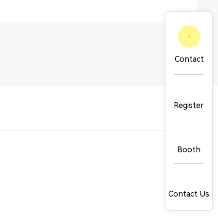
Contact
Register
Booth
Telephone
Ltd.
027-87872331
Email
Contact Us
ital,
cie@pinguan.com