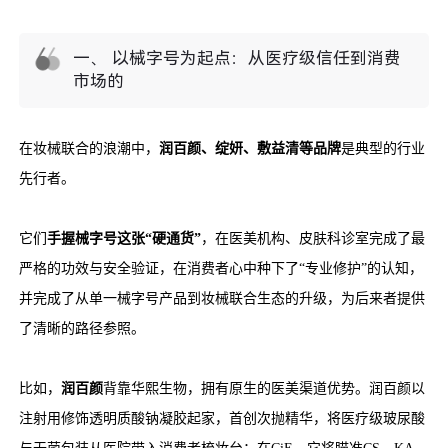
一、 以械字号为起点：从医疗级信任到消费
市场的
在妆械联合的浪潮中，
润百颜、绽妍、敷益清等品牌
是典型的行业
先行者。
它们
手握械字号这张“硬通货”
，在医美机构、皮肤科诊室完成了最
严格的功效与安全验证，在消费者心中种下了“专业修护”的认知，
并完成了从单一械字号产品到妆械联合生态的升级，为后来者提供
了清晰的路径参照。
比如，
润百颜
背靠华熙生物，拥有原生的医美渠道优势。润百颜以
注射用修饰透明质酸钠凝胶起家，首创次抛精华，将医疗级玻尿酸