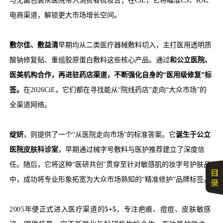
与无菌包装从医院带入消费者梳妆台；在CiE，它将瞄准CS、KA、
电商渠道，解锁更大市场增长空间。
敷尔佳、敷益清
早期均从二类医疗器械敷料切入，主打医用透明质
酸钠修复贴、重组胶原蛋白敷料这些核心产品。通过
和公立医院、
医美机构合作，再进驻药店渠道，不断强化自身的“医用级修复”标
签。
在2026CiE，它们都在寻找能从“院线药店”走向“大众市场”的
全渠道网络。
绽妍
，则提供了一个“从医院走向市场”的标准答案。它
诞生于公立
医院皮肤科诊室
，早期通过械字号敷料与医护推荐建立了深度信
任。随后，它将这种“医研共创”贯穿至针对敏感肌的妆字号护肤品
中，成功将专业形象拓宽为大众市场熟知的“精准修护”品牌标签。
2005年便正式进入医疗渠道的
5+5
，专注疤痕、痘痘、皮肤敏感