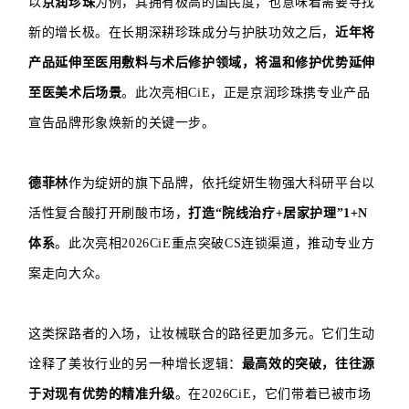
以
京润珍珠
为例，其拥有极高的国民度，也意味着需要寻找
新的增长极。在长期深耕珍珠成分与护肤功效之后，
近年将
产品延伸至医用敷料与术后修护领域，将温和修护优势延伸
至医美术后场景
。此次亮相CiE，正是京润珍珠携专业产品
宣告品牌形象焕新的关键一步。
德菲林
作为绽妍的旗下品牌，依托绽妍生物强大科研平台以
活性复合酸打开刷酸市场，
打造“院线治疗+居家护理”1+N
体系
。此次亮相2026CiE重点突破CS连锁渠道，推动专业方
案走向大众。
这类探路者的入场，让妆械联合的路径更加多元。它们生动
诠释了美妆行业的另一种增长逻辑：
最高效的突破，往往源
于对现有优势的精准升级
。在2026CiE，它们带着已被市场