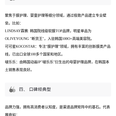
聚焦于膜护理、婴童护理等细分领域，通过极致产品建立专业壁
垒。比如：
LINDSAY霖赛: 韩国院线级软膜TOP品牌，明星单品为
OLIVEYOUNG "断货王"，入驻韩国100O+高端美容院。
可可星KOCOSTAR：专注“膜护理”领域，拥有丰富的创新膜类产品
线，已出口全球100多个国家和地区。
啵乐乐：由韩国动画IP"啵乐乐"衍生出的母婴护理品牌，在韩国本
土销售表现良好。
四、 口碑经典型
品牌力强，拥有高消费者认知度，是渠道品牌矩阵中的基石。代表
展商如：