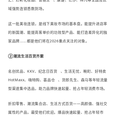
域强势连锁悉数到场。
这一批美妆连锁，是线下美妆市场的基本盘。能提升进店率
的新国潮、能提高客单价的功效型产品、能打造差异化的独
家品牌......都是他们将在2026重点关注的对象。
②潮流生活百货齐聚
名创优品、KKV、
纪念日百货
、生活无忧、畹町、好特卖
HotMaxx、嗨特购、
荟品仓
、货郎先生、森马等年轻流量
型渠道集中选品，助力品牌快速起量、抢占年轻消费市场。
折扣零售、潮流集合店、生活方式百货——高颜值、强社交
属性的产品，最受他们欢迎。爆品快速起量、抢占年轻市