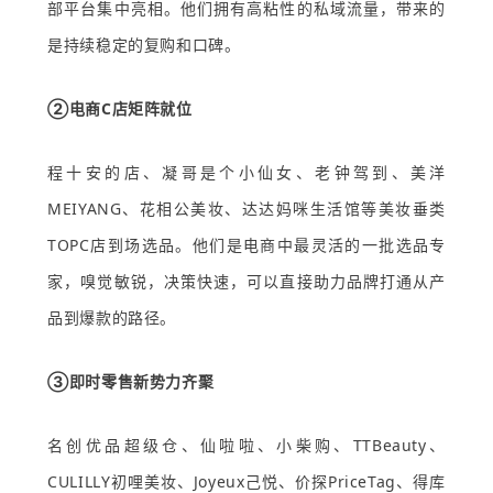
部平台集中亮相。他们拥有高粘性的私域流量，带来的
是持续稳定的复购和口碑。
②电商C店矩阵就位
程十安的店、凝哥是个小仙女、老钟驾到、美洋
MEIYANG、花相公美妆、达达妈咪生活馆等美妆垂类
TOPC店到场选品。他们是电商中最灵活的一批选品专
家，嗅觉敏锐，决策快速，可以直接助力品牌打通从产
品到爆款的路径。
③即时零售新势力齐聚
名创优品超级仓、仙啦啦、小柴购、TTBeauty、
CULILLY初哩美妆、Joyeux己悦、价探PriceTag、得库