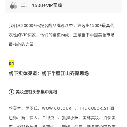
二、 1500+VIP买家
我们从20000+已报名的品牌观众中，筛选出1500+最具代
表性的VIP买家，他们的渠道构成，正是当下中国美妆市场
最核心的力量。
01
线下实体渠道：线下半壁江山齐聚现场
① 美妆连锁头部集中亮相
丝芙兰、屈臣氏、
WOW COLOUR
、THE COLORIST 调
色师、娇兰佳人、
金甲虫
、狐狸小妖、美林美妆、泊伊美
汇、幻彩化妆品、
普丽生
、康缇、亿莎、缔凡等全国及区